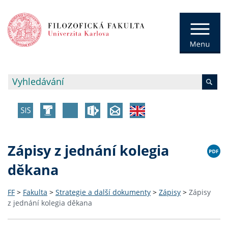
Zápisy z jednání kolegia
děkana
FF
>
Fakulta
>
Strategie a další dokumenty
>
Zápisy
>
Zápisy
z jednání kolegia děkana