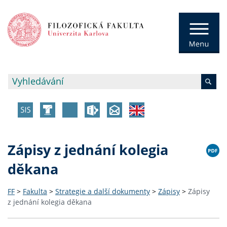
Zápisy z jednání kolegia
děkana
FF
>
Fakulta
>
Strategie a další dokumenty
>
Zápisy
>
Zápisy
z jednání kolegia děkana