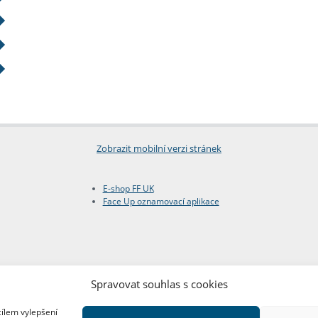
Zobrazit mobilní verzi stránek
E-shop FF UK
Face Up oznamovací aplikace
Spravovat souhlas s cookies
cílem vylepšení