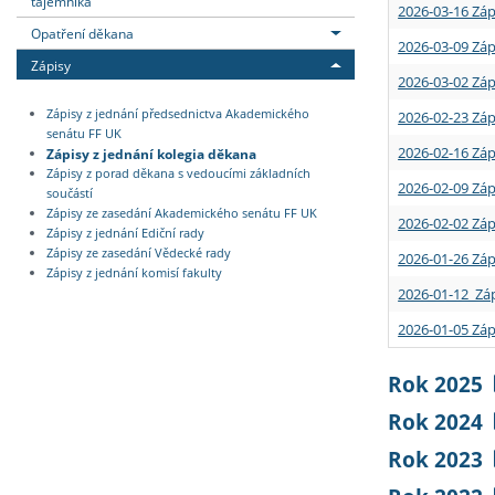
tajemníka
2026-03-16 Záp
Opatření děkana
2026-03-09 Záp
Zápisy
2026-03-02 Záp
Zápisy z jednání předsednictva Akademického
2026-02-23 Záp
senátu FF UK
2026-02-16 Záp
Zápisy z jednání kolegia děkana
Zápisy z porad děkana s vedoucími základních
2026-02-09 Záp
součástí
Zápisy ze zasedání Akademického senátu FF UK
2026-02-02 Záp
Zápisy z jednání Ediční rady
Zápisy ze zasedání Vědecké rady
2026-01-26 Záp
Zápisy z jednání komisí fakulty
2026-01-12 Záp
2026-01-05 Záp
Rok 2025
Rok 2024
Rok 2023