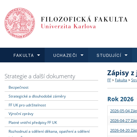
FAKULTA
UCHAZEČI
STUDUJÍCÍ
Zápisy z
FAKULTA
UCHAZEČI
STUDUJÍCÍ
VĚDA A VÝZKUM
ZAHRANIČÍ
Struktura a
Co studova
Bakalářsk
O vědě a 
Aktuální n
Strategie a další dokumenty
FF
>
Fakulta
>
Str
Bezpečnost
Dozvědět se více
Podat přihlášku
Dozvědět se více
Dozvědět se více
Dozvědět se více
Strategie 
Učitelské 
Doktorské
Akademické
Vyjíždějící
Strategické a dlouhodobé záměry
Rok 2026
Podpora a
Informace 
Rigorózní 
Granty a p
Přijíždějíc
FF UK pro udržitelnost
2026-05-04 Záp
Výroční zprávy
Absolventi
Vyjíždějíc
2026-04-27 Záp
Platné vnitřní předpisy FF UK
2026-04-20 Záp
Rozhodnutí a sdělení děkana, opatření a sdělení
Fakultní š