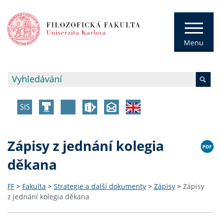
Zápisy z jednání kolegia
děkana
FF
>
Fakulta
>
Strategie a další dokumenty
>
Zápisy
>
Zápisy
z jednání kolegia děkana