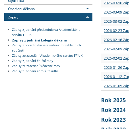
tajemníka
2026-03-16 Záp
Opatření děkana
2026-03-09 Záp
Zápisy
2026-03-02 Záp
Zápisy z jednání předsednictva Akademického
2026-02-23 Záp
senátu FF UK
2026-02-16 Záp
Zápisy z jednání kolegia děkana
Zápisy z porad děkana s vedoucími základních
2026-02-09 Záp
součástí
Zápisy ze zasedání Akademického senátu FF UK
2026-02-02 Záp
Zápisy z jednání Ediční rady
Zápisy ze zasedání Vědecké rady
2026-01-26 Záp
Zápisy z jednání komisí fakulty
2026-01-12 Záp
2026-01-05 Záp
Rok 2025
Rok 2024
Rok 2023