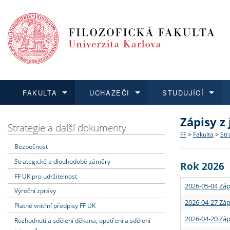
FAKULTA
UCHAZEČI
STUDUJÍCÍ
Zápisy z
FAKULTA
UCHAZEČI
STUDUJÍCÍ
VĚDA A VÝZKUM
ZAHRANIČÍ
Struktura a
Co studova
Bakalářsk
O vědě a 
Aktuální n
Strategie a další dokumenty
FF
>
Fakulta
>
Str
Bezpečnost
Dozvědět se více
Podat přihlášku
Dozvědět se více
Dozvědět se více
Dozvědět se více
Strategie 
Učitelské 
Doktorské
Akademické
Vyjíždějící
Strategické a dlouhodobé záměry
Rok 2026
Podpora a
Informace 
Rigorózní 
Granty a p
Přijíždějíc
FF UK pro udržitelnost
2026-05-04 Záp
Výroční zprávy
Absolventi
Vyjíždějíc
2026-04-27 Záp
Platné vnitřní předpisy FF UK
2026-04-20 Záp
Rozhodnutí a sdělení děkana, opatření a sdělení
Fakultní š