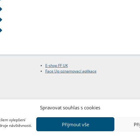
E-shop FF UK
Face Up oznamovací aplikace
Spravovat souhlas s cookies
cílem vylepšení
Přijmout vše
Př
droje návštěvnosti.
Copyright © FF UK 2026
Design:
Red Peppers