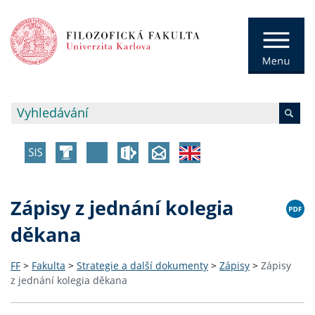
Zápisy z jednání kolegia
děkana
FF
>
Fakulta
>
Strategie a další dokumenty
>
Zápisy
>
Zápisy
z jednání kolegia děkana