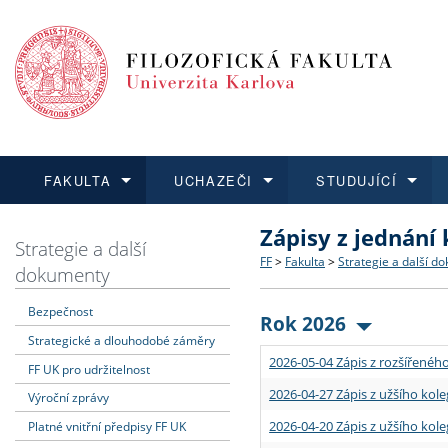
FAKULTA
UCHAZEČI
STUDUJÍCÍ
Zápisy z jednání
FAKULTA
UCHAZEČI
STUDUJÍCÍ
VĚDA A VÝZKUM
ZAHRANIČÍ
Struktura a historie
Co studovat a jak se přihlá
Bakalářské a magisterské
O vědě a výzkumu na FF
Aktuální nabídky a výběrov
Strategie a další
FF
>
Fakulta
>
Strategie a další d
dokumenty
Dozvědět se více
Podat přihlášku
Dozvědět se více
Dozvědět se více
Dozvědět se více
Strategie a další dokumen
Učitelské studijní program
Doktorské studium
Akademické kvalifikace
Vyjíždějící studenti
Bezpečnost
Rok 2026
Strategické a dlouhodobé záměry
Podpora a benefity pro z
Informace k průběhu přijím
Rigorózní řízení
Granty a projekty
Přijíždějící studenti
2026-05-04 Zápis z rozšířeného
FF UK pro udržitelnost
Absolventi fakulty
Vyjíždějící zaměstnanci
2026-04-27 Zápis z užšího kole
Výroční zprávy
2026-04-20 Zápis z užšího kole
Platné vnitřní předpisy FF UK
Fakultní školy FF UK