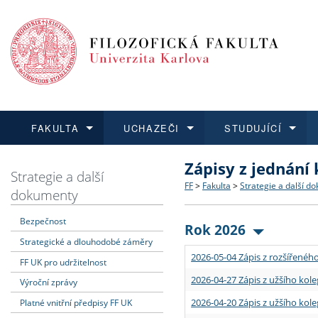
FAKULTA
UCHAZEČI
STUDUJÍCÍ
Zápisy z jednání
FAKULTA
UCHAZEČI
STUDUJÍCÍ
VĚDA A VÝZKUM
ZAHRANIČÍ
Struktura a historie
Co studovat a jak se přihlá
Bakalářské a magisterské
O vědě a výzkumu na FF
Aktuální nabídky a výběrov
Strategie a další
FF
>
Fakulta
>
Strategie a další d
dokumenty
Dozvědět se více
Podat přihlášku
Dozvědět se více
Dozvědět se více
Dozvědět se více
Strategie a další dokumen
Učitelské studijní program
Doktorské studium
Akademické kvalifikace
Vyjíždějící studenti
Bezpečnost
Rok 2026
Strategické a dlouhodobé záměry
Podpora a benefity pro z
Informace k průběhu přijím
Rigorózní řízení
Granty a projekty
Přijíždějící studenti
2026-05-04 Zápis z rozšířeného
FF UK pro udržitelnost
Absolventi fakulty
Vyjíždějící zaměstnanci
2026-04-27 Zápis z užšího kole
Výroční zprávy
2026-04-20 Zápis z užšího kole
Platné vnitřní předpisy FF UK
Fakultní školy FF UK