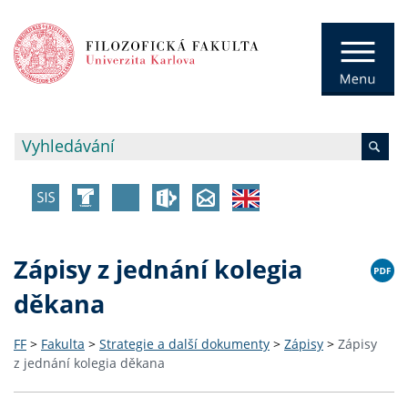
Zápisy z jednání kolegia
děkana
FF
>
Fakulta
>
Strategie a další dokumenty
>
Zápisy
>
Zápisy
z jednání kolegia děkana