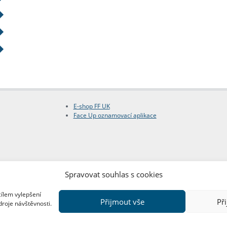
E-shop FF UK
Face Up oznamovací aplikace
Spravovat souhlas s cookies
cílem vylepšení
Přijmout vše
Př
droje návštěvnosti.
Copyright © FF UK 2026
Design:
Red Peppers