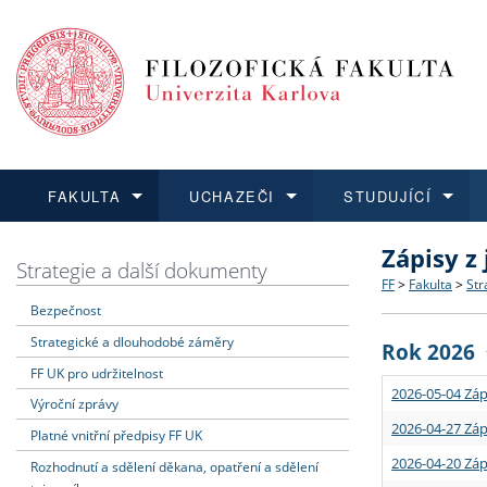
FAKULTA
UCHAZEČI
STUDUJÍCÍ
Zápisy z
FAKULTA
UCHAZEČI
STUDUJÍCÍ
VĚDA A VÝZKUM
ZAHRANIČÍ
Struktura a
Co studova
Bakalářsk
O vědě a 
Aktuální n
Strategie a další dokumenty
FF
>
Fakulta
>
Str
Bezpečnost
Dozvědět se více
Podat přihlášku
Dozvědět se více
Dozvědět se více
Dozvědět se více
Strategie 
Učitelské 
Doktorské
Akademické
Vyjíždějící
Strategické a dlouhodobé záměry
Rok 2026
Podpora a
Informace 
Rigorózní 
Granty a p
Přijíždějíc
FF UK pro udržitelnost
2026-05-04 Záp
Výroční zprávy
Absolventi
Vyjíždějíc
2026-04-27 Záp
Platné vnitřní předpisy FF UK
2026-04-20 Záp
Rozhodnutí a sdělení děkana, opatření a sdělení
Fakultní š