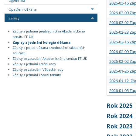
tajemníka
2026-03-16 Záp
Opatření děkana
2026-03-09 Záp
Zápisy
2026-03-02 Záp
Zápisy z jednání předsednictva Akademického
2026-02-23 Záp
senátu FF UK
2026-02-16 Záp
Zápisy z jednání kolegia děkana
Zápisy z porad děkana s vedoucími základních
2026-02-09 Záp
součástí
Zápisy ze zasedání Akademického senátu FF UK
2026-02-02 Záp
Zápisy z jednání Ediční rady
Zápisy ze zasedání Vědecké rady
2026-01-26 Záp
Zápisy z jednání komisí fakulty
2026-01-12 Záp
2026-01-05 Záp
Rok 2025
Rok 2024
Rok 2023