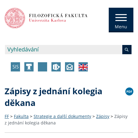
Zápisy z jednání kolegia
děkana
FF
>
Fakulta
>
Strategie a další dokumenty
>
Zápisy
>
Zápisy
z jednání kolegia děkana