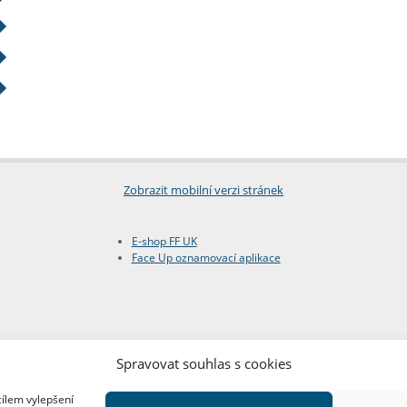
Zobrazit mobilní verzi stránek
E-shop FF UK
Face Up oznamovací aplikace
Spravovat souhlas s cookies
cílem vylepšení