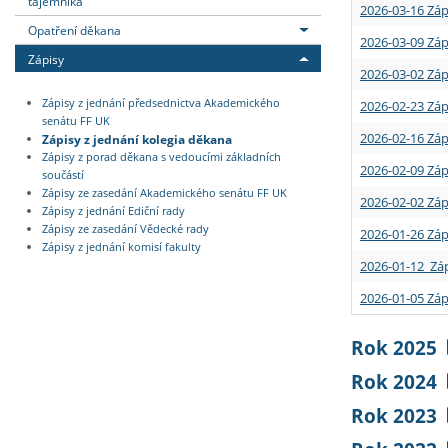
tajemníka
2026-03-16 Záp
Opatření děkana
2026-03-09 Záp
Zápisy
2026-03-02 Záp
Zápisy z jednání předsednictva Akademického
2026-02-23 Záp
senátu FF UK
2026-02-16 Záp
Zápisy z jednání kolegia děkana
Zápisy z porad děkana s vedoucími základních
2026-02-09 Záp
součástí
Zápisy ze zasedání Akademického senátu FF UK
2026-02-02 Záp
Zápisy z jednání Ediční rady
Zápisy ze zasedání Vědecké rady
2026-01-26 Záp
Zápisy z jednání komisí fakulty
2026-01-12 Záp
2026-01-05 Záp
Rok 2025
Rok 2024
Rok 2023