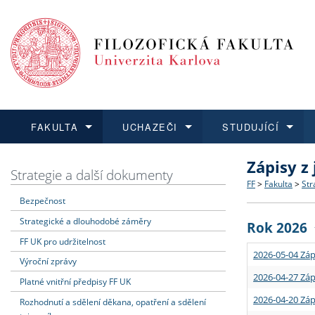
FAKULTA
UCHAZEČI
STUDUJÍCÍ
Zápisy z
FAKULTA
UCHAZEČI
STUDUJÍCÍ
VĚDA A VÝZKUM
ZAHRANIČÍ
Struktura a
Co studova
Bakalářsk
O vědě a 
Aktuální n
Strategie a další dokumenty
FF
>
Fakulta
>
Str
Bezpečnost
Dozvědět se více
Podat přihlášku
Dozvědět se více
Dozvědět se více
Dozvědět se více
Strategie 
Učitelské 
Doktorské
Akademické
Vyjíždějící
Strategické a dlouhodobé záměry
Rok 2026
Podpora a
Informace 
Rigorózní 
Granty a p
Přijíždějíc
FF UK pro udržitelnost
2026-05-04 Záp
Výroční zprávy
Absolventi
Vyjíždějíc
2026-04-27 Záp
Platné vnitřní předpisy FF UK
2026-04-20 Záp
Rozhodnutí a sdělení děkana, opatření a sdělení
Fakultní š