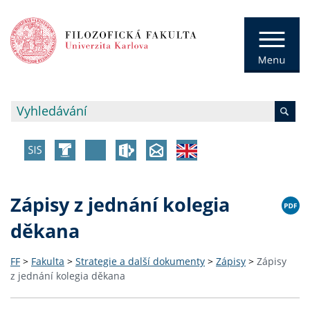
Zápisy z jednání kolegia
děkana
FF
>
Fakulta
>
Strategie a další dokumenty
>
Zápisy
>
Zápisy
z jednání kolegia děkana