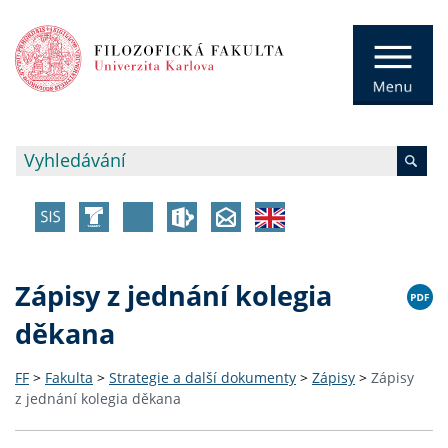
Zápisy z jednání kolegia
děkana
FF
>
Fakulta
>
Strategie a další dokumenty
>
Zápisy
>
Zápisy
z jednání kolegia děkana