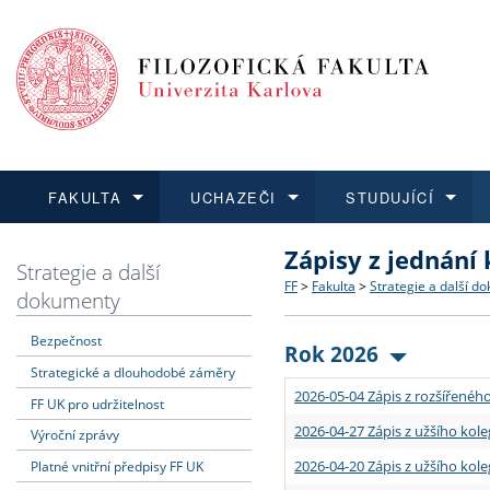
FAKULTA
UCHAZEČI
STUDUJÍCÍ
Zápisy z jednání
FAKULTA
UCHAZEČI
STUDUJÍCÍ
VĚDA A VÝZKUM
ZAHRANIČÍ
Struktura a historie
Co studovat a jak se přihlá
Bakalářské a magisterské
O vědě a výzkumu na FF
Aktuální nabídky a výběrov
Strategie a další
FF
>
Fakulta
>
Strategie a další d
dokumenty
Dozvědět se více
Podat přihlášku
Dozvědět se více
Dozvědět se více
Dozvědět se více
Strategie a další dokumen
Učitelské studijní program
Doktorské studium
Akademické kvalifikace
Vyjíždějící studenti
Bezpečnost
Rok 2026
Strategické a dlouhodobé záměry
Podpora a benefity pro z
Informace k průběhu přijím
Rigorózní řízení
Granty a projekty
Přijíždějící studenti
2026-05-04 Zápis z rozšířeného
FF UK pro udržitelnost
Absolventi fakulty
Vyjíždějící zaměstnanci
2026-04-27 Zápis z užšího kole
Výroční zprávy
2026-04-20 Zápis z užšího kole
Platné vnitřní předpisy FF UK
Fakultní školy FF UK