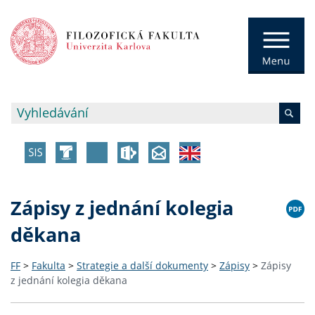
Zápisy z jednání kolegia
děkana
FF
>
Fakulta
>
Strategie a další dokumenty
>
Zápisy
>
Zápisy
z jednání kolegia děkana