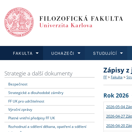
FAKULTA
UCHAZEČI
STUDUJÍCÍ
Zápisy z
FAKULTA
UCHAZEČI
STUDUJÍCÍ
VĚDA A VÝZKUM
ZAHRANIČÍ
Struktura a
Co studova
Bakalářsk
O vědě a 
Aktuální n
Strategie a další dokumenty
FF
>
Fakulta
>
Str
Bezpečnost
Dozvědět se více
Podat přihlášku
Dozvědět se více
Dozvědět se více
Dozvědět se více
Strategie 
Učitelské 
Doktorské
Akademické
Vyjíždějící
Strategické a dlouhodobé záměry
Rok 2026
Podpora a
Informace 
Rigorózní 
Granty a p
Přijíždějíc
FF UK pro udržitelnost
2026-05-04 Záp
Výroční zprávy
Absolventi
Vyjíždějíc
2026-04-27 Záp
Platné vnitřní předpisy FF UK
2026-04-20 Záp
Rozhodnutí a sdělení děkana, opatření a sdělení
Fakultní š