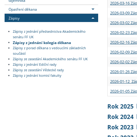
tajemníka
2026-03-16 Záp
Opatření děkana
2026-03-09 Záp
Zápisy
2026-03-02 Záp
Zápisy z jednání předsednictva Akademického
2026-02-23 Záp
senátu FF UK
2026-02-16 Záp
Zápisy z jednání kolegia děkana
Zápisy z porad děkana s vedoucími základních
2026-02-09 Záp
součástí
Zápisy ze zasedání Akademického senátu FF UK
2026-02-02 Záp
Zápisy z jednání Ediční rady
Zápisy ze zasedání Vědecké rady
2026-01-26 Záp
Zápisy z jednání komisí fakulty
2026-01-12 Záp
2026-01-05 Záp
Rok 2025
Rok 2024
Rok 2023