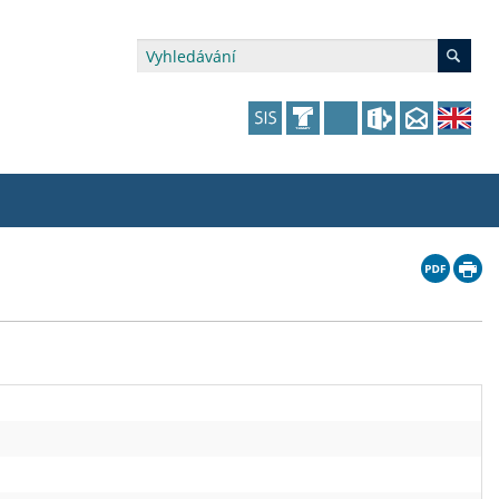
édia a veřejnost
 dalšího vzdělávání
 dalšího vzdělávání
fer & Impact Office
dějící zaměstnanci
vna
amy s mikrocertifikátem
jící se specifickými potřebami
ké ceny a fondy
akultní financování výjezdů
p fakulty
zita třetího věku
a a benefity pro studující
kace
and Central European Studies
ová řízení
atelství FF UK