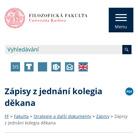
Zápisy z jednání kolegia
děkana
FF
>
Fakulta
>
Strategie a další dokumenty
>
Zápisy
>
Zápisy
z jednání kolegia děkana