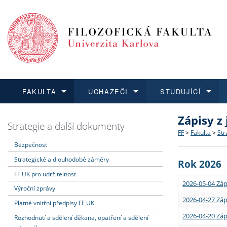
FAKULTA
UCHAZEČI
STUDUJÍCÍ
Zápisy z
FAKULTA
UCHAZEČI
STUDUJÍCÍ
VĚDA A VÝZKUM
ZAHRANIČÍ
Struktura a
Co studova
Bakalářsk
O vědě a 
Aktuální n
Strategie a další dokumenty
FF
>
Fakulta
>
Str
Bezpečnost
Dozvědět se více
Podat přihlášku
Dozvědět se více
Dozvědět se více
Dozvědět se více
Strategie 
Učitelské 
Doktorské
Akademické
Vyjíždějící
Strategické a dlouhodobé záměry
Rok 2026
Podpora a
Informace 
Rigorózní 
Granty a p
Přijíždějíc
FF UK pro udržitelnost
2026-05-04 Záp
Výroční zprávy
Absolventi
Vyjíždějíc
2026-04-27 Záp
Platné vnitřní předpisy FF UK
2026-04-20 Záp
Rozhodnutí a sdělení děkana, opatření a sdělení
Fakultní š