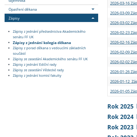
tajemníka
2026-03-16 Záp
Opatření děkana
2026-03-09 Záp
Zápisy
2026-03-02 Záp
Zápisy z jednání předsednictva Akademického
2026-02-23 Záp
senátu FF UK
2026-02-16 Záp
Zápisy z jednání kolegia děkana
Zápisy z porad děkana s vedoucími základních
2026-02-09 Záp
součástí
Zápisy ze zasedání Akademického senátu FF UK
2026-02-02 Záp
Zápisy z jednání Ediční rady
Zápisy ze zasedání Vědecké rady
2026-01-26 Záp
Zápisy z jednání komisí fakulty
2026-01-12 Záp
2026-01-05 Záp
Rok 2025
Rok 2024
Rok 2023