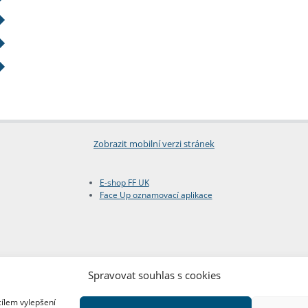
Zobrazit mobilní verzi stránek
E-shop FF UK
Face Up oznamovací aplikace
Spravovat souhlas s cookies
cílem vylepšení