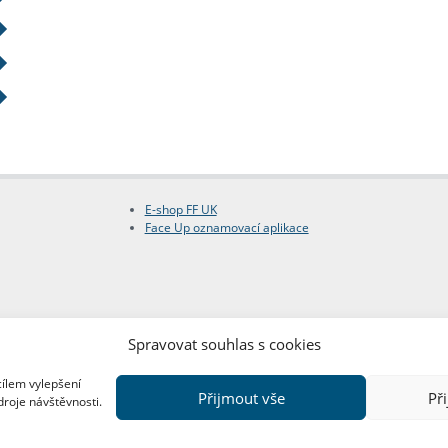
E-shop FF UK
Face Up oznamovací aplikace
Spravovat souhlas s cookies
cílem vylepšení
Přijmout vše
Př
droje návštěvnosti.
Copyright © FF UK 2026
Design:
Red Peppers