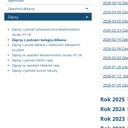
tajemníka
2026-03-16 Záp
Opatření děkana
2026-03-09 Záp
Zápisy
2026-03-02 Záp
Zápisy z jednání předsednictva Akademického
2026-02-23 Záp
senátu FF UK
2026-02-16 Záp
Zápisy z jednání kolegia děkana
Zápisy z porad děkana s vedoucími základních
2026-02-09 Záp
součástí
Zápisy ze zasedání Akademického senátu FF UK
2026-02-02 Záp
Zápisy z jednání Ediční rady
Zápisy ze zasedání Vědecké rady
2026-01-26 Záp
Zápisy z jednání komisí fakulty
2026-01-12 Záp
2026-01-05 Záp
Rok 2025
Rok 2024
Rok 2023