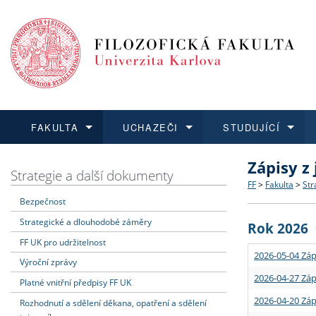
FAKULTA
UCHAZEČI
STUDUJÍCÍ
Zápisy z
FAKULTA
UCHAZEČI
STUDUJÍCÍ
VĚDA A VÝZKUM
ZAHRANIČÍ
Struktura a
Co studova
Bakalářsk
O vědě a 
Aktuální n
Strategie a další dokumenty
FF
>
Fakulta
>
Str
Bezpečnost
Dozvědět se více
Podat přihlášku
Dozvědět se více
Dozvědět se více
Dozvědět se více
Strategie 
Učitelské 
Doktorské
Akademické
Vyjíždějící
Strategické a dlouhodobé záměry
Rok 2026
Podpora a
Informace 
Rigorózní 
Granty a p
Přijíždějíc
FF UK pro udržitelnost
2026-05-04 Záp
Výroční zprávy
Absolventi
Vyjíždějíc
2026-04-27 Záp
Platné vnitřní předpisy FF UK
2026-04-20 Záp
Rozhodnutí a sdělení děkana, opatření a sdělení
Fakultní š