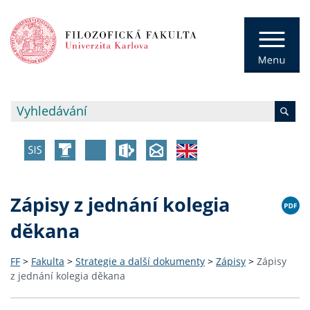
Zápisy z jednání kolegia
děkana
FF
>
Fakulta
>
Strategie a další dokumenty
>
Zápisy
>
Zápisy
z jednání kolegia děkana