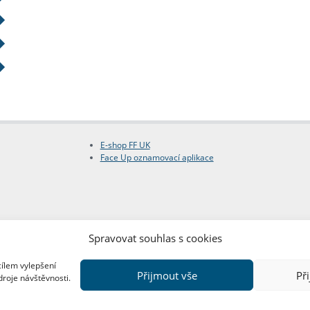
E-shop FF UK
Face Up oznamovací aplikace
Spravovat souhlas s cookies
cílem vylepšení
Přijmout vše
Př
droje návštěvnosti.
Copyright © FF UK 2026
Design:
Red Peppers