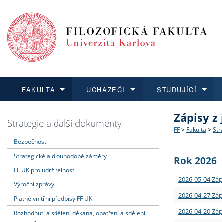
FAKULTA
UCHAZEČI
STUDUJÍCÍ
Zápisy z
FAKULTA
UCHAZEČI
STUDUJÍCÍ
VĚDA A VÝZKUM
ZAHRANIČÍ
Struktura a
Co studova
Bakalářsk
O vědě a 
Aktuální n
Strategie a další dokumenty
FF
>
Fakulta
>
Str
Bezpečnost
Dozvědět se více
Podat přihlášku
Dozvědět se více
Dozvědět se více
Dozvědět se více
Strategie 
Učitelské 
Doktorské
Akademické
Vyjíždějící
Strategické a dlouhodobé záměry
Rok 2026
Podpora a
Informace 
Rigorózní 
Granty a p
Přijíždějíc
FF UK pro udržitelnost
2026-05-04 Záp
Výroční zprávy
Absolventi
Vyjíždějíc
2026-04-27 Záp
Platné vnitřní předpisy FF UK
2026-04-20 Záp
Rozhodnutí a sdělení děkana, opatření a sdělení
Fakultní š