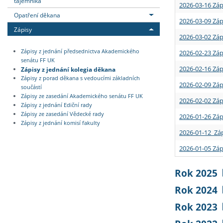
tajemníka
2026-03-16 Záp
Opatření děkana
2026-03-09 Záp
Zápisy
2026-03-02 Záp
Zápisy z jednání předsednictva Akademického
2026-02-23 Záp
senátu FF UK
2026-02-16 Záp
Zápisy z jednání kolegia děkana
Zápisy z porad děkana s vedoucími základních
2026-02-09 Záp
součástí
Zápisy ze zasedání Akademického senátu FF UK
2026-02-02 Záp
Zápisy z jednání Ediční rady
Zápisy ze zasedání Vědecké rady
2026-01-26 Záp
Zápisy z jednání komisí fakulty
2026-01-12 Záp
2026-01-05 Záp
Rok 2025
Rok 2024
Rok 2023