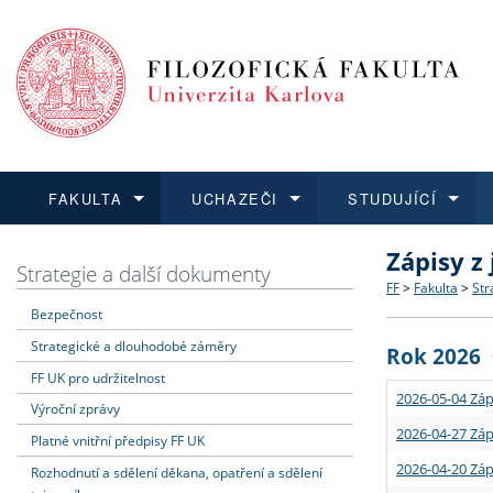
FAKULTA
UCHAZEČI
STUDUJÍCÍ
Zápisy z
FAKULTA
UCHAZEČI
STUDUJÍCÍ
VĚDA A VÝZKUM
ZAHRANIČÍ
Struktura a
Co studova
Bakalářsk
O vědě a 
Aktuální n
Strategie a další dokumenty
FF
>
Fakulta
>
Str
Bezpečnost
Dozvědět se více
Podat přihlášku
Dozvědět se více
Dozvědět se více
Dozvědět se více
Strategie 
Učitelské 
Doktorské
Akademické
Vyjíždějící
Strategické a dlouhodobé záměry
Rok 2026
Podpora a
Informace 
Rigorózní 
Granty a p
Přijíždějíc
FF UK pro udržitelnost
2026-05-04 Záp
Výroční zprávy
Absolventi
Vyjíždějíc
2026-04-27 Záp
Platné vnitřní předpisy FF UK
2026-04-20 Záp
Rozhodnutí a sdělení děkana, opatření a sdělení
Fakultní š