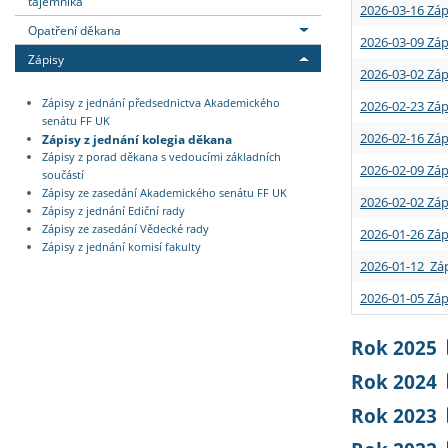
tajemníka
2026-03-16 Záp
Opatření děkana
2026-03-09 Záp
Zápisy
2026-03-02 Záp
Zápisy z jednání předsednictva Akademického
2026-02-23 Záp
senátu FF UK
2026-02-16 Záp
Zápisy z jednání kolegia děkana
Zápisy z porad děkana s vedoucími základních
2026-02-09 Záp
součástí
Zápisy ze zasedání Akademického senátu FF UK
2026-02-02 Záp
Zápisy z jednání Ediční rady
Zápisy ze zasedání Vědecké rady
2026-01-26 Záp
Zápisy z jednání komisí fakulty
2026-01-12 Záp
2026-01-05 Záp
Rok 2025
Rok 2024
Rok 2023