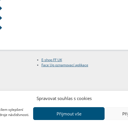
E-shop FF UK
Face Up oznamovací aplikace
Spravovat souhlas s cookies
cílem vylepšení
Přijmout vše
Př
droje návštěvnosti.
Copyright © FF UK 2026
Design:
Red Peppers