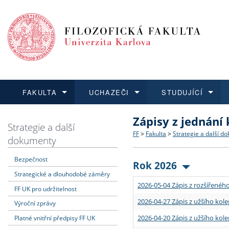
FAKULTA
UCHAZEČI
STUDUJÍCÍ
Zápisy z jednání
FAKULTA
UCHAZEČI
STUDUJÍCÍ
VĚDA A VÝZKUM
ZAHRANIČÍ
Struktura a historie
Co studovat a jak se přihlá
Bakalářské a magisterské
O vědě a výzkumu na FF
Aktuální nabídky a výběrov
Strategie a další
FF
>
Fakulta
>
Strategie a další d
dokumenty
Dozvědět se více
Podat přihlášku
Dozvědět se více
Dozvědět se více
Dozvědět se více
Strategie a další dokumen
Učitelské studijní program
Doktorské studium
Akademické kvalifikace
Vyjíždějící studenti
Bezpečnost
Rok 2026
Strategické a dlouhodobé záměry
Podpora a benefity pro z
Informace k průběhu přijím
Rigorózní řízení
Granty a projekty
Přijíždějící studenti
2026-05-04 Zápis z rozšířeného
FF UK pro udržitelnost
Absolventi fakulty
Vyjíždějící zaměstnanci
2026-04-27 Zápis z užšího kole
Výroční zprávy
2026-04-20 Zápis z užšího kole
Platné vnitřní předpisy FF UK
Fakultní školy FF UK