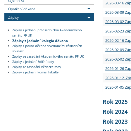
tajemníka
2026-03-16 Záp
Opatření děkana
2026-03-09 Záp
Zápisy
2026-03-02 Záp
Zápisy z jednání předsednictva Akademického
2026-02-23 Záp
senátu FF UK
2026-02-16 Záp
Zápisy z jednání kolegia děkana
Zápisy z porad děkana s vedoucími základních
2026-02-09 Záp
součástí
Zápisy ze zasedání Akademického senátu FF UK
2026-02-02 Záp
Zápisy z jednání Ediční rady
Zápisy ze zasedání Vědecké rady
2026-01-26 Záp
Zápisy z jednání komisí fakulty
2026-01-12 Záp
2026-01-05 Záp
Rok 2025
Rok 2024
Rok 2023