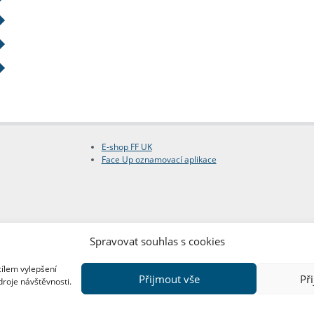
E-shop FF UK
Face Up oznamovací aplikace
Spravovat souhlas s cookies
cílem vylepšení
Přijmout vše
Př
droje návštěvnosti.
Copyright © FF UK 2026
Design:
Red Peppers