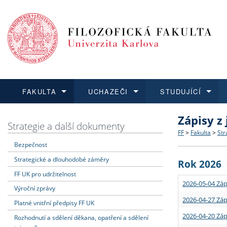
FAKULTA
UCHAZEČI
STUDUJÍCÍ
Zápisy z
FAKULTA
UCHAZEČI
STUDUJÍCÍ
VĚDA A VÝZKUM
ZAHRANIČÍ
Struktura a
Co studova
Bakalářsk
O vědě a 
Aktuální n
Strategie a další dokumenty
FF
>
Fakulta
>
Str
Bezpečnost
Dozvědět se více
Podat přihlášku
Dozvědět se více
Dozvědět se více
Dozvědět se více
Strategie 
Učitelské 
Doktorské
Akademické
Vyjíždějící
Strategické a dlouhodobé záměry
Rok 2026
Podpora a
Informace 
Rigorózní 
Granty a p
Přijíždějíc
FF UK pro udržitelnost
2026-05-04 Záp
Výroční zprávy
Absolventi
Vyjíždějíc
2026-04-27 Záp
Platné vnitřní předpisy FF UK
2026-04-20 Záp
Rozhodnutí a sdělení děkana, opatření a sdělení
Fakultní š