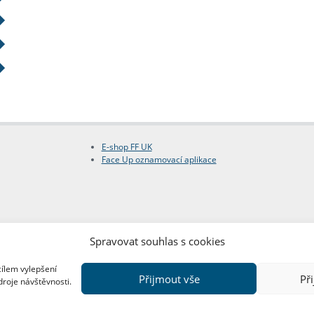
E-shop FF UK
Face Up oznamovací aplikace
Spravovat souhlas s cookies
cílem vylepšení
Přijmout vše
Př
droje návštěvnosti.
Copyright © FF UK 2026
Design:
Red Peppers