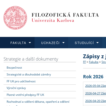
FAKULTA
UCHAZEČI
STUDUJÍCÍ
Zápisy z
FAKULTA
UCHAZEČI
STUDUJÍCÍ
VĚDA A VÝZKUM
ZAHRANIČÍ
Struktura a
Co studova
Bakalářsk
O vědě a 
Aktuální n
Strategie a další dokumenty
FF
>
Fakulta
>
Str
Bezpečnost
Dozvědět se více
Podat přihlášku
Dozvědět se více
Dozvědět se více
Dozvědět se více
Strategie 
Učitelské 
Doktorské
Akademické
Vyjíždějící
Strategické a dlouhodobé záměry
Rok 2026
Podpora a
Informace 
Rigorózní 
Granty a p
Přijíždějíc
FF UK pro udržitelnost
2026-05-04 Záp
Výroční zprávy
Absolventi
Vyjíždějíc
2026-04-27 Záp
Platné vnitřní předpisy FF UK
2026-04-20 Záp
Rozhodnutí a sdělení děkana, opatření a sdělení
Fakultní š