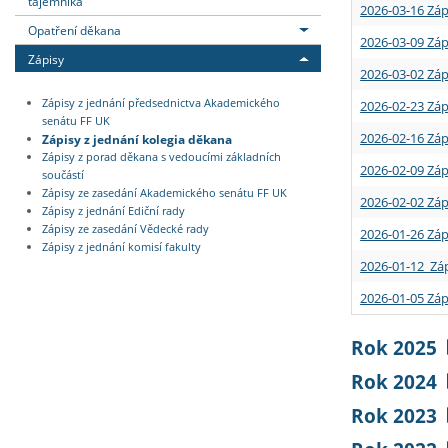
tajemníka
2026-03-16 Záp
Opatření děkana
2026-03-09 Záp
Zápisy
2026-03-02 Záp
Zápisy z jednání předsednictva Akademického
2026-02-23 Záp
senátu FF UK
2026-02-16 Záp
Zápisy z jednání kolegia děkana
Zápisy z porad děkana s vedoucími základních
2026-02-09 Záp
součástí
Zápisy ze zasedání Akademického senátu FF UK
2026-02-02 Záp
Zápisy z jednání Ediční rady
Zápisy ze zasedání Vědecké rady
2026-01-26 Záp
Zápisy z jednání komisí fakulty
2026-01-12 Záp
2026-01-05 Záp
Rok 2025
Rok 2024
Rok 2023