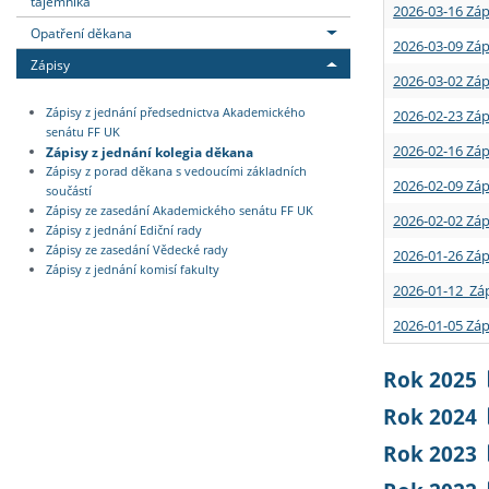
tajemníka
2026-03-16 Záp
Opatření děkana
2026-03-09 Záp
Zápisy
2026-03-02 Záp
Zápisy z jednání předsednictva Akademického
2026-02-23 Záp
senátu FF UK
2026-02-16 Záp
Zápisy z jednání kolegia děkana
Zápisy z porad děkana s vedoucími základních
2026-02-09 Záp
součástí
Zápisy ze zasedání Akademického senátu FF UK
2026-02-02 Záp
Zápisy z jednání Ediční rady
Zápisy ze zasedání Vědecké rady
2026-01-26 Záp
Zápisy z jednání komisí fakulty
2026-01-12 Záp
2026-01-05 Záp
Rok 2025
Rok 2024
Rok 2023