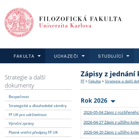
FAKULTA
UCHAZEČI
STUDUJÍCÍ
Zápisy z jednání
FAKULTA
UCHAZEČI
STUDUJÍCÍ
VĚDA A VÝZKUM
ZAHRANIČÍ
Struktura a historie
Co studovat a jak se přihlá
Bakalářské a magisterské
O vědě a výzkumu na FF
Aktuální nabídky a výběrov
Strategie a další
FF
>
Fakulta
>
Strategie a další d
dokumenty
Dozvědět se více
Podat přihlášku
Dozvědět se více
Dozvědět se více
Dozvědět se více
Strategie a další dokumen
Učitelské studijní program
Doktorské studium
Akademické kvalifikace
Vyjíždějící studenti
Bezpečnost
Rok 2026
Strategické a dlouhodobé záměry
Podpora a benefity pro z
Informace k průběhu přijím
Rigorózní řízení
Granty a projekty
Přijíždějící studenti
2026-05-04 Zápis z rozšířeného
FF UK pro udržitelnost
Absolventi fakulty
Vyjíždějící zaměstnanci
2026-04-27 Zápis z užšího kole
Výroční zprávy
2026-04-20 Zápis z užšího kole
Platné vnitřní předpisy FF UK
Fakultní školy FF UK