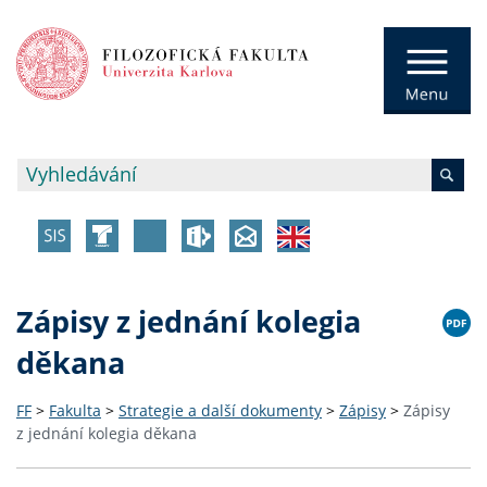
Zápisy z jednání kolegia
děkana
FF
>
Fakulta
>
Strategie a další dokumenty
>
Zápisy
>
Zápisy
z jednání kolegia děkana