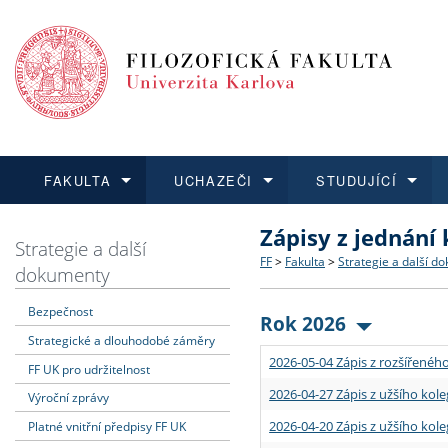
FAKULTA
UCHAZEČI
STUDUJÍCÍ
Zápisy z jednání
FAKULTA
UCHAZEČI
STUDUJÍCÍ
VĚDA A VÝZKUM
ZAHRANIČÍ
Struktura a historie
Co studovat a jak se přihlá
Bakalářské a magisterské
O vědě a výzkumu na FF
Aktuální nabídky a výběrov
Strategie a další
FF
>
Fakulta
>
Strategie a další d
dokumenty
Dozvědět se více
Podat přihlášku
Dozvědět se více
Dozvědět se více
Dozvědět se více
Strategie a další dokumen
Učitelské studijní program
Doktorské studium
Akademické kvalifikace
Vyjíždějící studenti
Bezpečnost
Rok 2026
Strategické a dlouhodobé záměry
Podpora a benefity pro z
Informace k průběhu přijím
Rigorózní řízení
Granty a projekty
Přijíždějící studenti
2026-05-04 Zápis z rozšířeného
FF UK pro udržitelnost
Absolventi fakulty
Vyjíždějící zaměstnanci
2026-04-27 Zápis z užšího kole
Výroční zprávy
2026-04-20 Zápis z užšího kole
Platné vnitřní předpisy FF UK
Fakultní školy FF UK