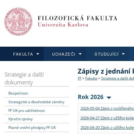
FAKULTA
UCHAZEČI
STUDUJÍCÍ
Zápisy z jednání
FAKULTA
UCHAZEČI
STUDUJÍCÍ
VĚDA A VÝZKUM
ZAHRANIČÍ
Struktura a historie
Co studovat a jak se přihlá
Bakalářské a magisterské
O vědě a výzkumu na FF
Aktuální nabídky a výběrov
Strategie a další
FF
>
Fakulta
>
Strategie a další d
dokumenty
Dozvědět se více
Podat přihlášku
Dozvědět se více
Dozvědět se více
Dozvědět se více
Strategie a další dokumen
Učitelské studijní program
Doktorské studium
Akademické kvalifikace
Vyjíždějící studenti
Bezpečnost
Rok 2026
Strategické a dlouhodobé záměry
Podpora a benefity pro z
Informace k průběhu přijím
Rigorózní řízení
Granty a projekty
Přijíždějící studenti
2026-05-04 Zápis z rozšířeného
FF UK pro udržitelnost
Absolventi fakulty
Vyjíždějící zaměstnanci
2026-04-27 Zápis z užšího kole
Výroční zprávy
2026-04-20 Zápis z užšího kole
Platné vnitřní předpisy FF UK
Fakultní školy FF UK