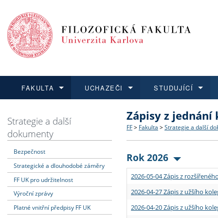
FAKULTA
UCHAZEČI
STUDUJÍCÍ
Zápisy z jednání
FAKULTA
UCHAZEČI
STUDUJÍCÍ
VĚDA A VÝZKUM
ZAHRANIČÍ
Struktura a historie
Co studovat a jak se přihlá
Bakalářské a magisterské
O vědě a výzkumu na FF
Aktuální nabídky a výběrov
Strategie a další
FF
>
Fakulta
>
Strategie a další d
dokumenty
Dozvědět se více
Podat přihlášku
Dozvědět se více
Dozvědět se více
Dozvědět se více
Strategie a další dokumen
Učitelské studijní program
Doktorské studium
Akademické kvalifikace
Vyjíždějící studenti
Bezpečnost
Rok 2026
Strategické a dlouhodobé záměry
Podpora a benefity pro z
Informace k průběhu přijí
Rigorózní řízení
Granty a projekty
Přijíždějící studenti
2026-05-04 Zápis z rozšířeného
FF UK pro udržitelnost
Absolventi fakulty
Vyjíždějící zaměstnanci
2026-04-27 Zápis z užšího kole
Výroční zprávy
2026-04-20 Zápis z užšího kole
Platné vnitřní předpisy FF UK
Fakultní školy FF UK