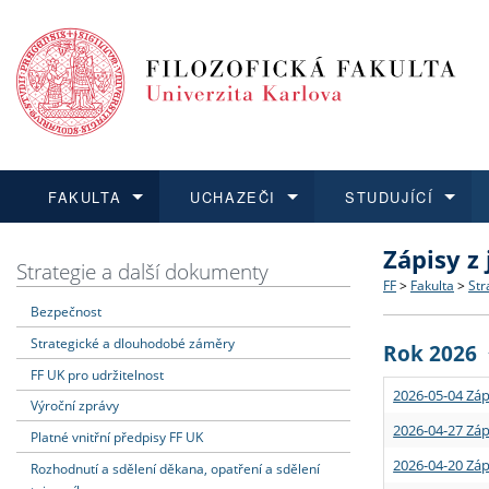
FAKULTA
UCHAZEČI
STUDUJÍCÍ
Zápisy z
FAKULTA
UCHAZEČI
STUDUJÍCÍ
VĚDA A VÝZKUM
ZAHRANIČÍ
Struktura a
Co studova
Bakalářsk
O vědě a 
Aktuální n
Strategie a další dokumenty
FF
>
Fakulta
>
Str
Bezpečnost
Dozvědět se více
Podat přihlášku
Dozvědět se více
Dozvědět se více
Dozvědět se více
Strategie 
Učitelské 
Doktorské
Akademické
Vyjíždějící
Strategické a dlouhodobé záměry
Rok 2026
Podpora a
Informace 
Rigorózní 
Granty a p
Přijíždějíc
FF UK pro udržitelnost
2026-05-04 Záp
Výroční zprávy
Absolventi
Vyjíždějíc
2026-04-27 Záp
Platné vnitřní předpisy FF UK
2026-04-20 Záp
Rozhodnutí a sdělení děkana, opatření a sdělení
Fakultní š