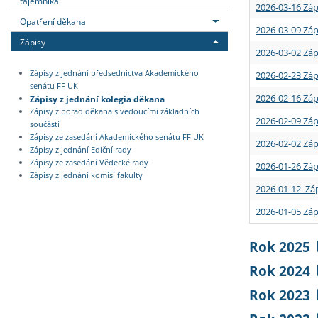
tajemníka
2026-03-16 Záp
Opatření děkana
2026-03-09 Záp
Zápisy
2026-03-02 Záp
Zápisy z jednání předsednictva Akademického
2026-02-23 Záp
senátu FF UK
2026-02-16 Záp
Zápisy z jednání kolegia děkana
Zápisy z porad děkana s vedoucími základních
2026-02-09 Záp
součástí
Zápisy ze zasedání Akademického senátu FF UK
2026-02-02 Záp
Zápisy z jednání Ediční rady
Zápisy ze zasedání Vědecké rady
2026-01-26 Záp
Zápisy z jednání komisí fakulty
2026-01-12 Záp
2026-01-05 Záp
Rok 2025
Rok 2024
Rok 2023