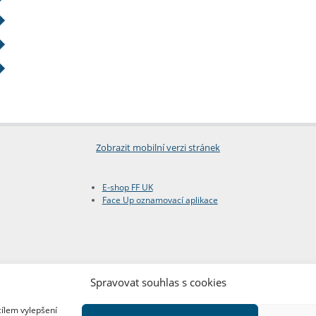
Zobrazit mobilní verzi stránek
E-shop FF UK
Face Up oznamovací aplikace
Spravovat souhlas s cookies
cílem vylepšení