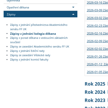
tajemníka
2026-03-16 Záp
Opatření děkana
2026-03-09 Záp
Zápisy
2026-03-02 Záp
Zápisy z jednání předsednictva Akademického
2026-02-23 Záp
senátu FF UK
2026-02-16 Záp
Zápisy z jednání kolegia děkana
Zápisy z porad děkana s vedoucími základních
2026-02-09 Záp
součástí
Zápisy ze zasedání Akademického senátu FF UK
2026-02-02 Záp
Zápisy z jednání Ediční rady
Zápisy ze zasedání Vědecké rady
2026-01-26 Záp
Zápisy z jednání komisí fakulty
2026-01-12 Záp
2026-01-05 Záp
Rok 2025
Rok 2024
Rok 2023