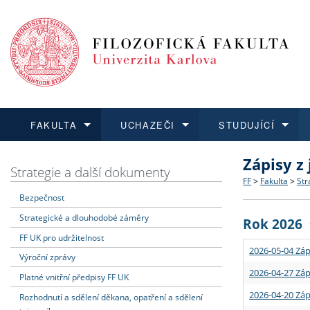
FAKULTA
UCHAZEČI
STUDUJÍCÍ
Zápisy z
FAKULTA
UCHAZEČI
STUDUJÍCÍ
VĚDA A VÝZKUM
ZAHRANIČÍ
Struktura a
Co studova
Bakalářsk
O vědě a 
Aktuální n
Strategie a další dokumenty
FF
>
Fakulta
>
Str
Bezpečnost
Dozvědět se více
Podat přihlášku
Dozvědět se více
Dozvědět se více
Dozvědět se více
Strategie 
Učitelské 
Doktorské
Akademické
Vyjíždějící
Strategické a dlouhodobé záměry
Rok 2026
Podpora a
Informace 
Rigorózní 
Granty a p
Přijíždějíc
FF UK pro udržitelnost
2026-05-04 Záp
Výroční zprávy
Absolventi
Vyjíždějíc
2026-04-27 Záp
Platné vnitřní předpisy FF UK
2026-04-20 Záp
Rozhodnutí a sdělení děkana, opatření a sdělení
Fakultní š