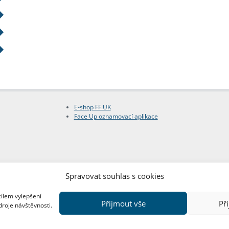
E-shop FF UK
Face Up oznamovací aplikace
Spravovat souhlas s cookies
cílem vylepšení
Přijmout vše
Př
droje návštěvnosti.
Copyright © FF UK 2026
Design:
Red Peppers