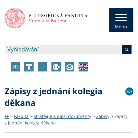
Zápisy z jednání kolegia
děkana
FF
>
Fakulta
>
Strategie a další dokumenty
>
Zápisy
>
Zápisy
z jednání kolegia děkana