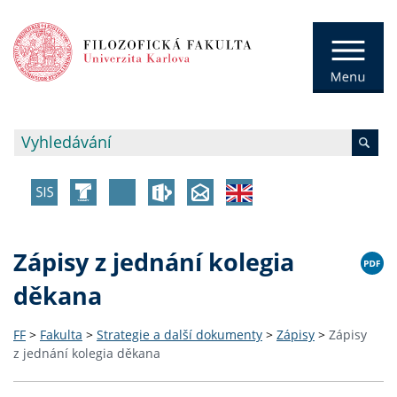
Zápisy z jednání kolegia
děkana
FF
>
Fakulta
>
Strategie a další dokumenty
>
Zápisy
>
Zápisy
z jednání kolegia děkana