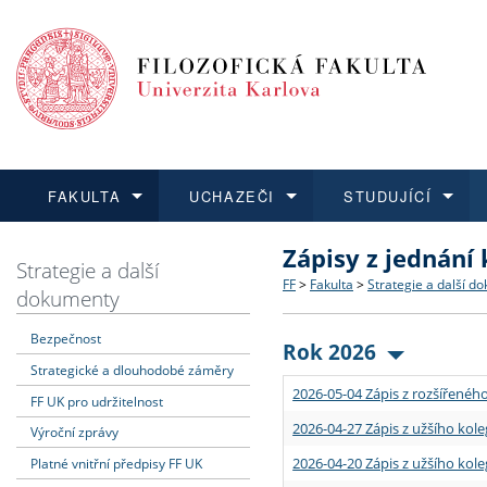
FAKULTA
UCHAZEČI
STUDUJÍCÍ
Zápisy z jednání
FAKULTA
UCHAZEČI
STUDUJÍCÍ
VĚDA A VÝZKUM
ZAHRANIČÍ
Struktura a historie
Co studovat a jak se přihlá
Bakalářské a magisterské
O vědě a výzkumu na FF
Aktuální nabídky a výběrov
Strategie a další
FF
>
Fakulta
>
Strategie a další d
dokumenty
Dozvědět se více
Podat přihlášku
Dozvědět se více
Dozvědět se více
Dozvědět se více
Strategie a další dokumen
Učitelské studijní program
Doktorské studium
Akademické kvalifikace
Vyjíždějící studenti
Bezpečnost
Rok 2026
Strategické a dlouhodobé záměry
Podpora a benefity pro z
Informace k průběhu přijím
Rigorózní řízení
Granty a projekty
Přijíždějící studenti
2026-05-04 Zápis z rozšířeného
FF UK pro udržitelnost
Absolventi fakulty
Vyjíždějící zaměstnanci
2026-04-27 Zápis z užšího kole
Výroční zprávy
2026-04-20 Zápis z užšího kole
Platné vnitřní předpisy FF UK
Fakultní školy FF UK