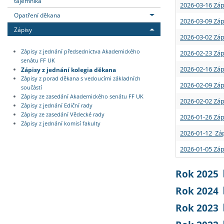
tajemníka
2026-03-16 Záp
Opatření děkana
2026-03-09 Záp
Zápisy
2026-03-02 Záp
Zápisy z jednání předsednictva Akademického
2026-02-23 Záp
senátu FF UK
2026-02-16 Záp
Zápisy z jednání kolegia děkana
Zápisy z porad děkana s vedoucími základních
2026-02-09 Záp
součástí
Zápisy ze zasedání Akademického senátu FF UK
2026-02-02 Záp
Zápisy z jednání Ediční rady
Zápisy ze zasedání Vědecké rady
2026-01-26 Záp
Zápisy z jednání komisí fakulty
2026-01-12 Záp
2026-01-05 Záp
Rok 2025
Rok 2024
Rok 2023