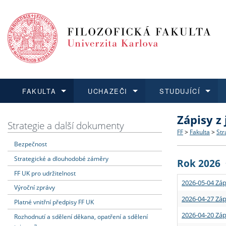
FAKULTA
UCHAZEČI
STUDUJÍCÍ
Zápisy z
FAKULTA
UCHAZEČI
STUDUJÍCÍ
VĚDA A VÝZKUM
ZAHRANIČÍ
Struktura a
Co studova
Bakalářsk
O vědě a 
Aktuální n
Strategie a další dokumenty
FF
>
Fakulta
>
Str
Bezpečnost
Dozvědět se více
Podat přihlášku
Dozvědět se více
Dozvědět se více
Dozvědět se více
Strategie 
Učitelské 
Doktorské
Akademické
Vyjíždějící
Strategické a dlouhodobé záměry
Rok 2026
Podpora a
Informace 
Rigorózní 
Granty a p
Přijíždějíc
FF UK pro udržitelnost
2026-05-04 Záp
Výroční zprávy
Absolventi
Vyjíždějíc
2026-04-27 Záp
Platné vnitřní předpisy FF UK
2026-04-20 Záp
Rozhodnutí a sdělení děkana, opatření a sdělení
Fakultní š