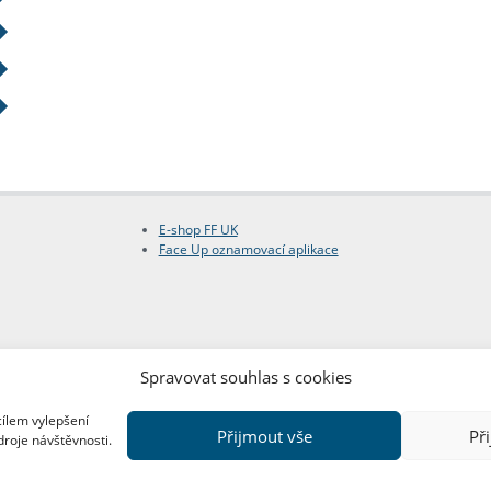
E-shop FF UK
Face Up oznamovací aplikace
Spravovat souhlas s cookies
cílem vylepšení
Přijmout vše
Př
droje návštěvnosti.
Copyright © FF UK 2026
Design:
Red Peppers