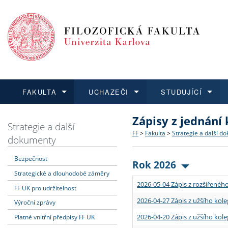
FAKULTA
UCHAZEČI
STUDUJÍCÍ
Zápisy z jednání
FAKULTA
UCHAZEČI
STUDUJÍCÍ
VĚDA A VÝZKUM
ZAHRANIČÍ
Struktura a historie
Co studovat a jak se přihlá
Bakalářské a magisterské
O vědě a výzkumu na FF
Aktuální nabídky a výběrov
Strategie a další
FF
>
Fakulta
>
Strategie a další d
dokumenty
Dozvědět se více
Podat přihlášku
Dozvědět se více
Dozvědět se více
Dozvědět se více
Strategie a další dokumen
Učitelské studijní program
Doktorské studium
Akademické kvalifikace
Vyjíždějící studenti
Bezpečnost
Rok 2026
Strategické a dlouhodobé záměry
Podpora a benefity pro z
Informace k průběhu přijím
Rigorózní řízení
Granty a projekty
Přijíždějící studenti
2026-05-04 Zápis z rozšířeného
FF UK pro udržitelnost
Absolventi fakulty
Vyjíždějící zaměstnanci
2026-04-27 Zápis z užšího kole
Výroční zprávy
2026-04-20 Zápis z užšího kole
Platné vnitřní předpisy FF UK
Fakultní školy FF UK