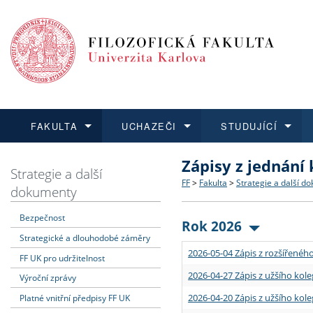
FAKULTA
UCHAZEČI
STUDUJÍCÍ
Zápisy z jednání
FAKULTA
UCHAZEČI
STUDUJÍCÍ
VĚDA A VÝZKUM
ZAHRANIČÍ
Struktura a historie
Co studovat a jak se přihlá
Bakalářské a magisterské
O vědě a výzkumu na FF
Aktuální nabídky a výběrov
Strategie a další
FF
>
Fakulta
>
Strategie a další d
dokumenty
Dozvědět se více
Podat přihlášku
Dozvědět se více
Dozvědět se více
Dozvědět se více
Strategie a další dokumen
Učitelské studijní program
Doktorské studium
Akademické kvalifikace
Vyjíždějící studenti
Bezpečnost
Rok 2026
Strategické a dlouhodobé záměry
Podpora a benefity pro z
Informace k průběhu přijím
Rigorózní řízení
Granty a projekty
Přijíždějící studenti
2026-05-04 Zápis z rozšířeného
FF UK pro udržitelnost
Absolventi fakulty
Vyjíždějící zaměstnanci
2026-04-27 Zápis z užšího kole
Výroční zprávy
2026-04-20 Zápis z užšího kole
Platné vnitřní předpisy FF UK
Fakultní školy FF UK