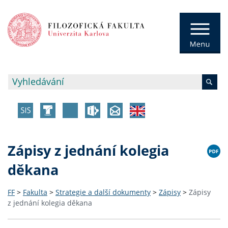
Zápisy z jednání kolegia
děkana
FF
>
Fakulta
>
Strategie a další dokumenty
>
Zápisy
>
Zápisy
z jednání kolegia děkana