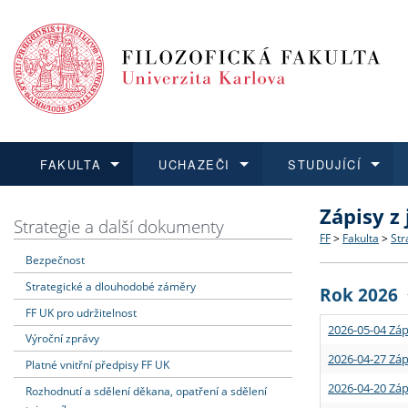
FAKULTA
UCHAZEČI
STUDUJÍCÍ
Zápisy z
FAKULTA
UCHAZEČI
STUDUJÍCÍ
VĚDA A VÝZKUM
ZAHRANIČÍ
Struktura a
Co studova
Bakalářsk
O vědě a 
Aktuální n
Strategie a další dokumenty
FF
>
Fakulta
>
Str
Bezpečnost
Dozvědět se více
Podat přihlášku
Dozvědět se více
Dozvědět se více
Dozvědět se více
Strategie 
Učitelské 
Doktorské
Akademické
Vyjíždějící
Strategické a dlouhodobé záměry
Rok 2026
Podpora a
Informace 
Rigorózní 
Granty a p
Přijíždějíc
FF UK pro udržitelnost
2026-05-04 Záp
Výroční zprávy
Absolventi
Vyjíždějíc
2026-04-27 Záp
Platné vnitřní předpisy FF UK
2026-04-20 Záp
Rozhodnutí a sdělení děkana, opatření a sdělení
Fakultní š