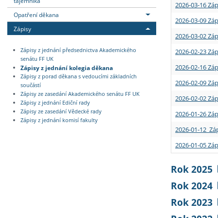
tajemníka
2026-03-16 Záp
Opatření děkana
2026-03-09 Záp
Zápisy
2026-03-02 Záp
Zápisy z jednání předsednictva Akademického
2026-02-23 Záp
senátu FF UK
2026-02-16 Záp
Zápisy z jednání kolegia děkana
Zápisy z porad děkana s vedoucími základních
2026-02-09 Záp
součástí
Zápisy ze zasedání Akademického senátu FF UK
2026-02-02 Záp
Zápisy z jednání Ediční rady
Zápisy ze zasedání Vědecké rady
2026-01-26 Záp
Zápisy z jednání komisí fakulty
2026-01-12 Záp
2026-01-05 Záp
Rok 2025
Rok 2024
Rok 2023