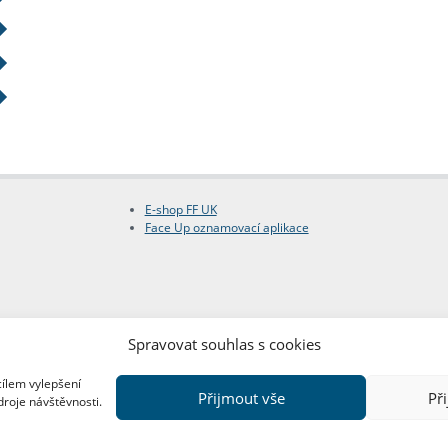
E-shop FF UK
Face Up oznamovací aplikace
Spravovat souhlas s cookies
cílem vylepšení
Přijmout vše
Př
droje návštěvnosti.
Copyright © FF UK 2026
Design:
Red Peppers