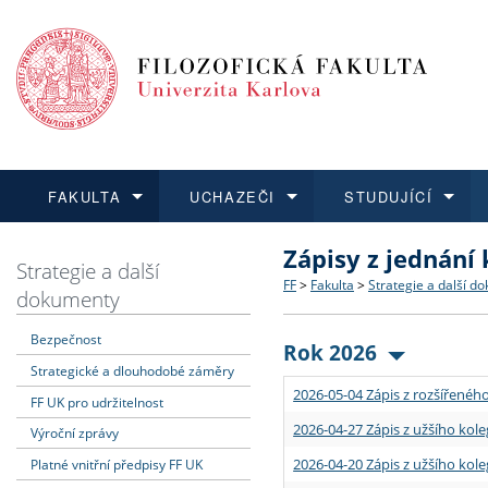
FAKULTA
UCHAZEČI
STUDUJÍCÍ
Zápisy z jednání
FAKULTA
UCHAZEČI
STUDUJÍCÍ
VĚDA A VÝZKUM
ZAHRANIČÍ
Struktura a historie
Co studovat a jak se přihlá
Bakalářské a magisterské
O vědě a výzkumu na FF
Aktuální nabídky a výběrov
Strategie a další
FF
>
Fakulta
>
Strategie a další d
dokumenty
Dozvědět se více
Podat přihlášku
Dozvědět se více
Dozvědět se více
Dozvědět se více
Strategie a další dokumen
Učitelské studijní program
Doktorské studium
Akademické kvalifikace
Vyjíždějící studenti
Bezpečnost
Rok 2026
Strategické a dlouhodobé záměry
Podpora a benefity pro z
Informace k průběhu přijím
Rigorózní řízení
Granty a projekty
Přijíždějící studenti
2026-05-04 Zápis z rozšířeného
FF UK pro udržitelnost
Absolventi fakulty
Vyjíždějící zaměstnanci
2026-04-27 Zápis z užšího kole
Výroční zprávy
2026-04-20 Zápis z užšího kole
Platné vnitřní předpisy FF UK
Fakultní školy FF UK