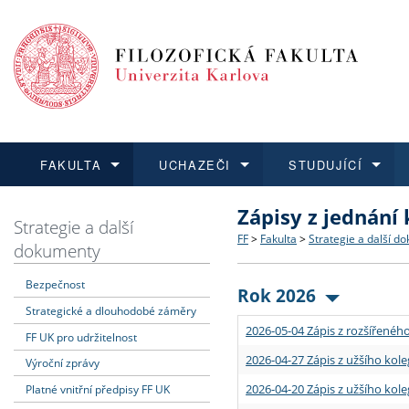
FAKULTA
UCHAZEČI
STUDUJÍCÍ
Zápisy z jednání
FAKULTA
UCHAZEČI
STUDUJÍCÍ
VĚDA A VÝZKUM
ZAHRANIČÍ
Struktura a historie
Co studovat a jak se přihlá
Bakalářské a magisterské
O vědě a výzkumu na FF
Aktuální nabídky a výběrov
Strategie a další
FF
>
Fakulta
>
Strategie a další d
dokumenty
Dozvědět se více
Podat přihlášku
Dozvědět se více
Dozvědět se více
Dozvědět se více
Strategie a další dokumen
Učitelské studijní program
Doktorské studium
Akademické kvalifikace
Vyjíždějící studenti
Bezpečnost
Rok 2026
Strategické a dlouhodobé záměry
Podpora a benefity pro z
Informace k průběhu přijím
Rigorózní řízení
Granty a projekty
Přijíždějící studenti
2026-05-04 Zápis z rozšířeného
FF UK pro udržitelnost
Absolventi fakulty
Vyjíždějící zaměstnanci
2026-04-27 Zápis z užšího kole
Výroční zprávy
2026-04-20 Zápis z užšího kole
Platné vnitřní předpisy FF UK
Fakultní školy FF UK