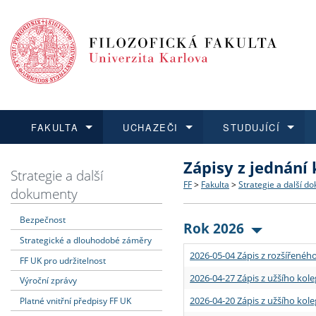
FAKULTA
UCHAZEČI
STUDUJÍCÍ
Zápisy z jednání
FAKULTA
UCHAZEČI
STUDUJÍCÍ
VĚDA A VÝZKUM
ZAHRANIČÍ
Struktura a historie
Co studovat a jak se přihlá
Bakalářské a magisterské
O vědě a výzkumu na FF
Aktuální nabídky a výběrov
Strategie a další
FF
>
Fakulta
>
Strategie a další d
dokumenty
Dozvědět se více
Podat přihlášku
Dozvědět se více
Dozvědět se více
Dozvědět se více
Strategie a další dokumen
Učitelské studijní program
Doktorské studium
Akademické kvalifikace
Vyjíždějící studenti
Bezpečnost
Rok 2026
Strategické a dlouhodobé záměry
Podpora a benefity pro z
Informace k průběhu přijí
Rigorózní řízení
Granty a projekty
Přijíždějící studenti
2026-05-04 Zápis z rozšířeného
FF UK pro udržitelnost
Absolventi fakulty
Vyjíždějící zaměstnanci
2026-04-27 Zápis z užšího kole
Výroční zprávy
2026-04-20 Zápis z užšího kole
Platné vnitřní předpisy FF UK
Fakultní školy FF UK