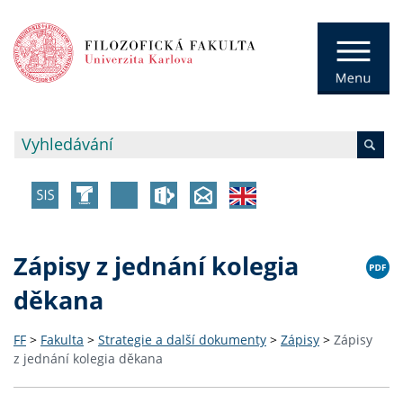
Zápisy z jednání kolegia
děkana
FF
>
Fakulta
>
Strategie a další dokumenty
>
Zápisy
>
Zápisy
z jednání kolegia děkana