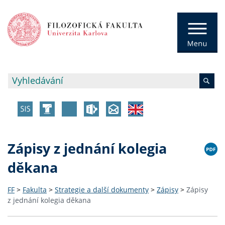
Zápisy z jednání kolegia
děkana
FF
>
Fakulta
>
Strategie a další dokumenty
>
Zápisy
>
Zápisy
z jednání kolegia děkana