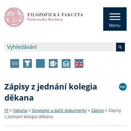
Zápisy z jednání kolegia
děkana
FF
>
Fakulta
>
Strategie a další dokumenty
>
Zápisy
>
Zápisy
z jednání kolegia děkana