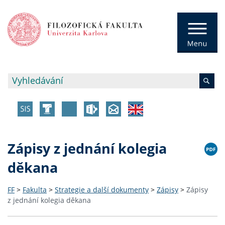
Zápisy z jednání kolegia
děkana
FF
>
Fakulta
>
Strategie a další dokumenty
>
Zápisy
>
Zápisy
z jednání kolegia děkana