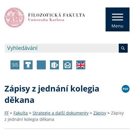
Zápisy z jednání kolegia
děkana
FF
>
Fakulta
>
Strategie a další dokumenty
>
Zápisy
>
Zápisy
z jednání kolegia děkana